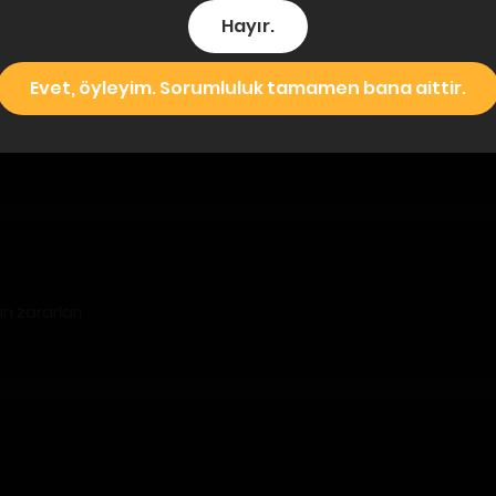
Hayır.
Evet, öyleyim. Sorumluluk tamamen bana aittir.
n zararları