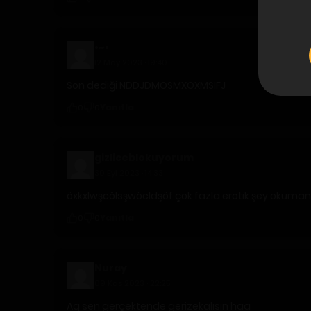
•~•
12 May 2023 · 19:40
Son dediği NDDJDMOSMXOXMSIFJ
Yanıtla
0
0
gizliceblokuyorum
30 Eyl 2023 · 14:33
öxkxlwşcölsşwöcldşöf çok fazla erotik şey okumanı
Yanıtla
0
0
Nuray
09 Kas 2023 · 22:25
Aq sen gerçektende gerizekalısın haa