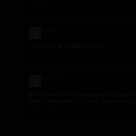
Yanıtla
0
0
Nuray
09 Kas 2023 · 22:25
Çevri ve edit için teşekürler
Yanıtla
0
0
Şehrazat
02 May 2024 · 01:11
Mektup bebeği denince akla gelen
https://uploa
https://uploads.disquscdn.com/images/e0ae2
Yanıtla
0
0