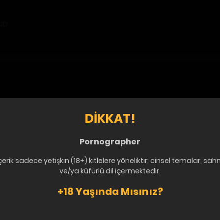
JD
DIKKAT!
0a9d1b0729ee79ada6d25bfd86ef02c5dd62ee09833452c836309
Pornographer
çerik sadece yetişkin (18+) kitlelere yöneliktir; cinsel temalar, sah
ve/ya küfürlü dil içermektedir.
+18 Yaşında Mısınız?
sndndndbdnsm