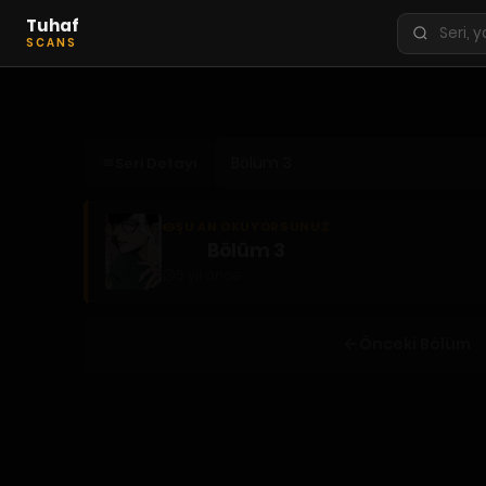
Tuhaf
Seri
SCANS
ara
KEŞFET
En Sevilenler
Seri Detayı
Trend Seriler
Tamamlanan Seriler
ŞU AN OKUYORSUNUZ
Planlanan Seriler
Bölüm 3
5 yıl önce
Ekibe Katıl
TÜRLER
Önceki Bölüm
Tüm Türler
Yaoi
Yuri