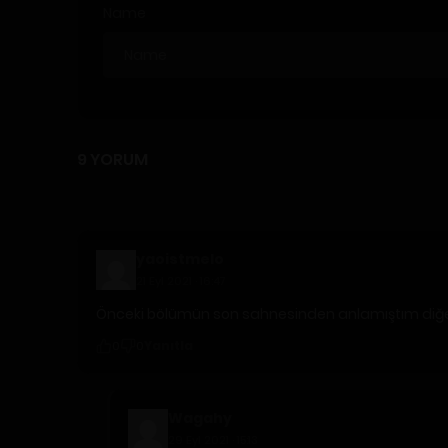
Name
9 YORUM
yaoistmelo
21 Eyl 2021 · 16:47
Önceki bölümün son sahnesinden anlamıştım diğer
Yanıtla
0
0
Wagahy
29 Eyl 2021 · 15:13