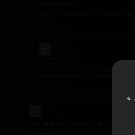
yaoistmelo'e yanıt
O son cümlede bende koptum AFHJDSGJITEFB
Yanıtla
0
0
BJ Alex
25 Haz 2023 · 13:52
yaoistmelo'e yanıt
Bizde birbirimizi si-sevelim canısı gel
https://uploads.disquscdn.com/images/4
Yanıtla
0
0
Bu i
Zazie
25 Haz 2022 · 16:15
Lütfen birbirinizi sikmiyor olun…..bdmdksbdbsn
Yanıtla
0
0