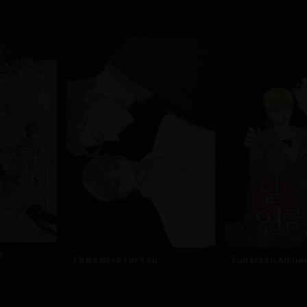
e
I'll Be Here For You
Full Moon Alche