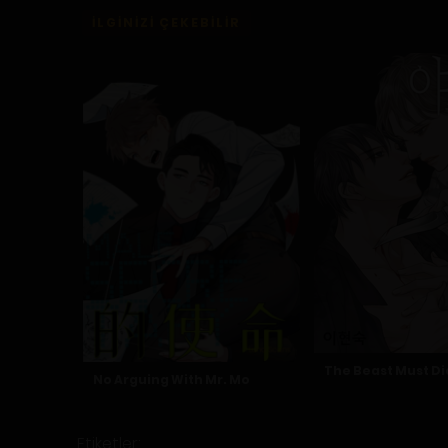
İLGINIZI ÇEKEBILIR
The Beast Must Di
No Arguing With Mr. Mo
Etiketler: