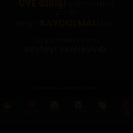
BU BÖLÜMÜ NASIL BULDUNUZ?
FENA
BAYILDIM
ÜZDÜ
YOK ARTIK
HARIKA
SINIR
1
KRIZI