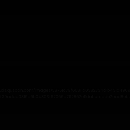
ds.disquscdn.com/images/58751c79f66811a0382734d1b431d496
d5f39adad0319a6b04303f67066d792862e11dabcfeddc2ead8ebe