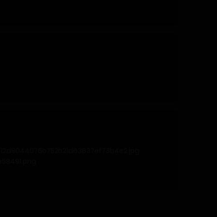
912d9044076b752b21d63837ef73b4e2.jpg
58491.png